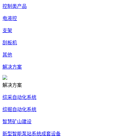
控制类产品
电液控
支架
刮板机
其他
解决方案
解决方案
综采自动化系统
综掘自动化系统
智慧矿山建设
新型智能泵站系统成套设备