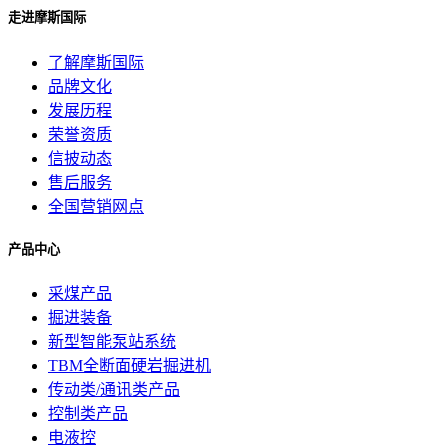
走进摩斯国际
了解摩斯国际
品牌文化
发展历程
荣誉资质
信披动态
售后服务
全国营销网点
产品中心
采煤产品
掘进装备
新型智能泵站系统
TBM全断面硬岩掘进机
传动类/通讯类产品
控制类产品
电液控