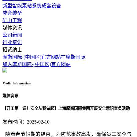
新型智能泵站系统成套设备
成套装备
矿山工程
媒体资讯
公司新闻
行业资讯
招贤纳士
摩斯国际·(中国区)官方网站在摩斯国际
加入摩斯国际·(中国区)官方网站
Media
Information
媒体资讯
【开工第一课！安全从我做起】上海摩斯国际集团开展安全意识宣贯活动
发布时间：2025-02-10
随着春节假期的结束，为防范事故高发，确保员工安全与