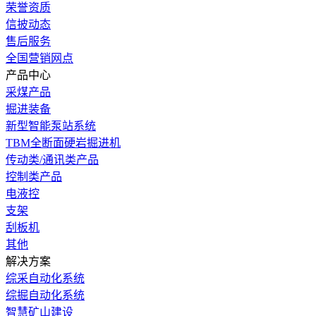
荣誉资质
信披动态
售后服务
全国营销网点
产品中心
采煤产品
掘进装备
新型智能泵站系统
TBM全断面硬岩掘进机
传动类/通讯类产品
控制类产品
电液控
支架
刮板机
其他
解决方案
综采自动化系统
综掘自动化系统
智慧矿山建设