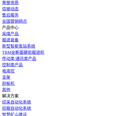
荣誉资质
信披动态
售后服务
全国营销网点
产品中心
采煤产品
掘进装备
新型智能泵站系统
TBM全断面硬岩掘进机
传动类/通讯类产品
控制类产品
电液控
支架
刮板机
其他
解决方案
综采自动化系统
综掘自动化系统
智慧矿山建设