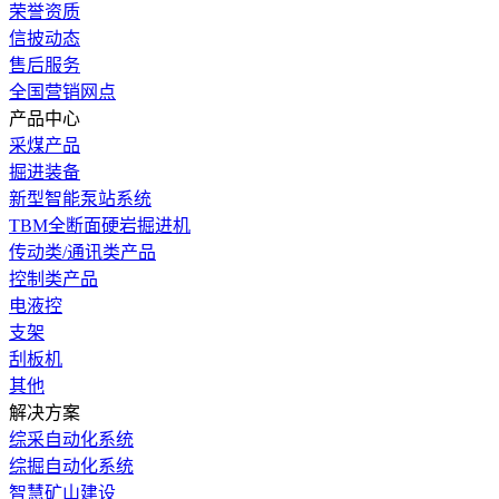
荣誉资质
信披动态
售后服务
全国营销网点
产品中心
采煤产品
掘进装备
新型智能泵站系统
TBM全断面硬岩掘进机
传动类/通讯类产品
控制类产品
电液控
支架
刮板机
其他
解决方案
综采自动化系统
综掘自动化系统
智慧矿山建设