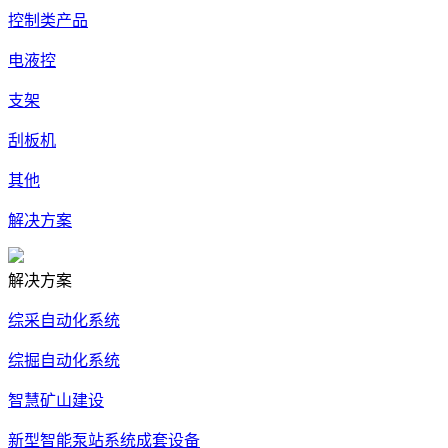
控制类产品
电液控
支架
刮板机
其他
解决方案
解决方案
综采自动化系统
综掘自动化系统
智慧矿山建设
新型智能泵站系统成套设备