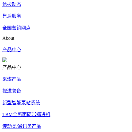
信披动态
售后服务
全国营销网点
About
产品中心
产品中心
采煤产品
掘进装备
新型智能泵站系统
TBM全断面硬岩掘进机
传动类/通讯类产品