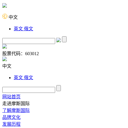
中文
英文
俄文
股票代码：
603012
中文
英文
俄文
网站首页
走进摩斯国际
了解摩斯国际
品牌文化
发展历程