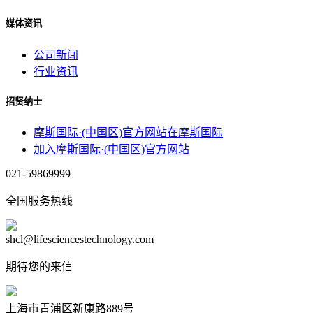
媒体资讯
公司新闻
行业资讯
招贤纳士
摩斯国际·(中国区)官方网站在摩斯国际
加入摩斯国际·(中国区)官方网站
021-59869999
全国服务热线
shcl@lifesciencestechnology.com
期待您的来信
上海市青浦区新康路889号