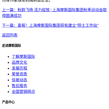
司等18家煤炭机械制造企业。
上一篇：秋韵飞扬 活力绽放 | 上海摩斯国际集团秋季运动会取
得圆满成功
下一篇：喜报！上海摩斯国际集团获批建立“院士工作站”
返回列表
走进摩斯国际
了解摩斯国际
品牌文化
发展历程
荣誉资质
信披动态
售后服务
全国营销网点
产品中心